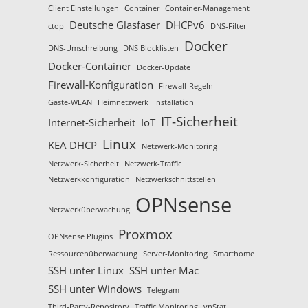
Client Einstellungen
Container
Container-Management
Deutsche Glasfaser
DHCPv6
ctop
DNS-Filter
Docker
DNS-Umschreibung
DNS Blocklisten
Docker-Container
Docker-Update
Firewall-Konfiguration
Firewall-Regeln
Gäste-WLAN
Heimnetzwerk
Installation
IT-Sicherheit
Internet-Sicherheit
IoT
Linux
KEA DHCP
Netzwerk-Monitoring
Netzwerk-Sicherheit
Netzwerk-Traffic
Netzwerkkonfiguration
Netzwerkschnittstellen
OPNsense
Netzwerküberwachung
Proxmox
OPNsense Plugins
Ressourcenüberwachung
Server-Monitoring
Smarthome
SSH unter Linux
SSH unter Mac
SSH unter Windows
Telegram
Third-Party-Repository
Traffic Monitoring
vnStat