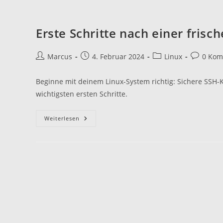
Erste Schritte nach einer frisch
Beitrags-
Beitrag
Beitrags-
Beitrags-
Marcus
4. Februar 2024
Linux
0 Kom
Autor:
veröffentlicht:
Kategorie:
Komment
Beginne mit deinem Linux-System richtig: Sichere SSH-
wichtigsten ersten Schritte.
Erste
Weiterlesen
Schritte
Nach
Einer
Frischen
Linux-
Installation