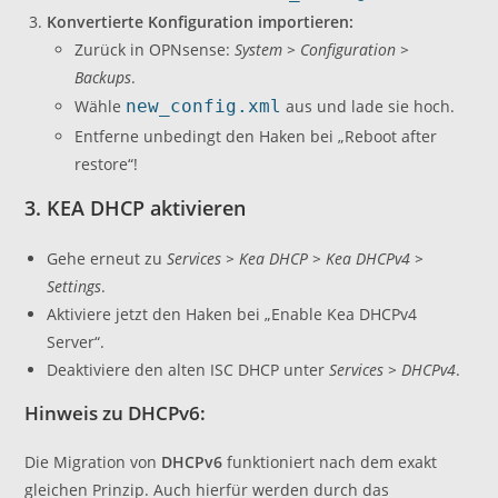
Konvertierte Konfiguration importieren:
Zurück in OPNsense:
System > Configuration >
Backups
.
Wähle
new_config.xml
aus und lade sie hoch.
Entferne unbedingt den Haken bei „Reboot after
restore“!
3. KEA DHCP aktivieren
Gehe erneut zu
Services > Kea DHCP > Kea DHCPv4 >
Settings
.
Aktiviere jetzt den Haken bei „Enable Kea DHCPv4
Server“.
Deaktiviere den alten ISC DHCP unter
Services > DHCPv4
.
Hinweis zu DHCPv6:
Die Migration von
DHCPv6
funktioniert nach dem exakt
gleichen Prinzip. Auch hierfür werden durch das