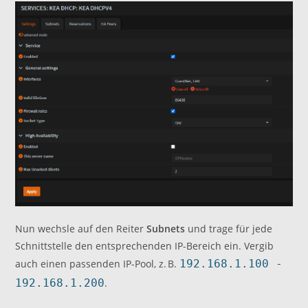
Nun wechsle auf den Reiter
Subnets
und trage für jede
Schnittstelle den entsprechenden IP-Bereich ein. Vergib
auch einen passenden IP-Pool, z. B.
192.168.1.100 -
192.168.1.200
.