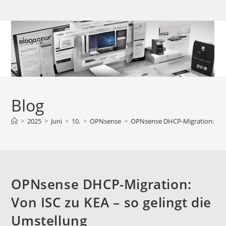
Zum
Inhalt
springen
Blog
>
2025
>
Juni
>
10.
>
OPNsense
>
OPNsense DHCP-Migration: Von I
OPNsense DHCP-Migration:
Von ISC zu KEA – so gelingt die
Umstellung