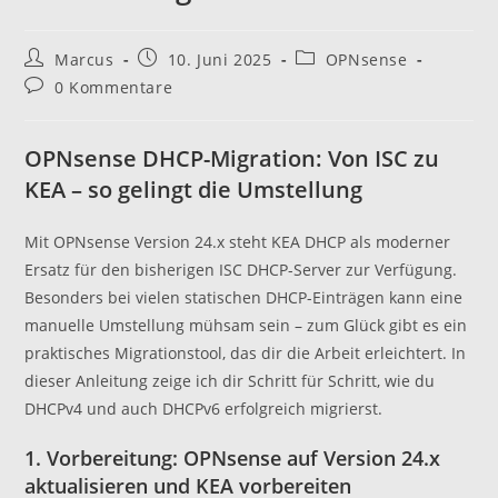
Beitrags-
Beitrag
Beitrags-
Marcus
10. Juni 2025
OPNsense
Autor:
veröffentlicht:
Kategorie:
Beitrags-
0 Kommentare
Kommentare:
OPNsense DHCP-Migration: Von ISC zu
KEA – so gelingt die Umstellung
Mit OPNsense Version 24.x steht KEA DHCP als moderner
Ersatz für den bisherigen ISC DHCP-Server zur Verfügung.
Besonders bei vielen statischen DHCP-Einträgen kann eine
manuelle Umstellung mühsam sein – zum Glück gibt es ein
praktisches Migrationstool, das dir die Arbeit erleichtert. In
dieser Anleitung zeige ich dir Schritt für Schritt, wie du
DHCPv4 und auch DHCPv6 erfolgreich migrierst.
1. Vorbereitung: OPNsense auf Version 24.x
aktualisieren und KEA vorbereiten