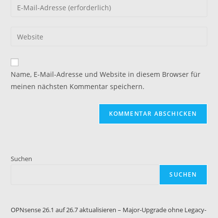
Gib
oder
deine
Benutzernamen
E-
Gib
zum
Mail-
deine
Kommentieren
Adresse
Website-
ein
zum
URL
Name, E-Mail-Adresse und Website in diesem Browser für
Kommentieren
ein
meinen nächsten Kommentar speichern.
ein
(optional)
Suchen
SUCHEN
OPNsense 26.1 auf 26.7 aktualisieren – Major-Upgrade ohne Legacy-