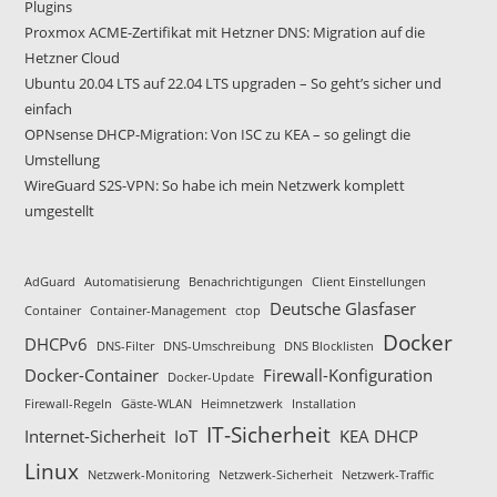
Plugins
Proxmox ACME-Zertifikat mit Hetzner DNS: Migration auf die
Hetzner Cloud
Ubuntu 20.04 LTS auf 22.04 LTS upgraden – So geht’s sicher und
einfach
OPNsense DHCP-Migration: Von ISC zu KEA – so gelingt die
Umstellung
WireGuard S2S-VPN: So habe ich mein Netzwerk komplett
umgestellt
AdGuard
Automatisierung
Benachrichtigungen
Client Einstellungen
Deutsche Glasfaser
Container
Container-Management
ctop
Docker
DHCPv6
DNS-Filter
DNS-Umschreibung
DNS Blocklisten
Docker-Container
Firewall-Konfiguration
Docker-Update
Firewall-Regeln
Gäste-WLAN
Heimnetzwerk
Installation
IT-Sicherheit
Internet-Sicherheit
IoT
KEA DHCP
Linux
Netzwerk-Monitoring
Netzwerk-Sicherheit
Netzwerk-Traffic