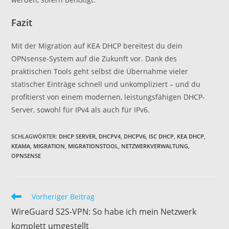
Fazit
Mit der Migration auf KEA DHCP bereitest du dein
OPNsense-System auf die Zukunft vor. Dank des
praktischen Tools geht selbst die Übernahme vieler
statischer Einträge schnell und unkompliziert – und du
profitierst von einem modernen, leistungsfähigen DHCP-
Server, sowohl für IPv4 als auch für IPv6.
SCHLAGWÖRTER
:
DHCP SERVER
,
DHCPV4
,
DHCPV6
,
ISC DHCP
,
KEA DHCP
,
KEAMA
,
MIGRATION
,
MIGRATIONSTOOL
,
NETZWERKVERWALTUNG
,
OPNSENSE
Weitere
Vorheriger Beitrag
Artikel
WireGuard S2S-VPN: So habe ich mein Netzwerk
ansehen
komplett umgestellt