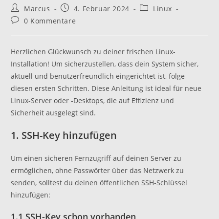
Beitrags-
Beitrag
Beitrags-
Marcus
4. Februar 2024
Linux
Autor:
veröffentlicht:
Kategorie:
Beitrags-
0 Kommentare
Kommentare:
Herzlichen Glückwunsch zu deiner frischen Linux-
Installation! Um sicherzustellen, dass dein System sicher,
aktuell und benutzerfreundlich eingerichtet ist, folge
diesen ersten Schritten. Diese Anleitung ist ideal für neue
Linux-Server oder -Desktops, die auf Effizienz und
Sicherheit ausgelegt sind.
1. SSH-Key hinzufügen
Um einen sicheren Fernzugriff auf deinen Server zu
ermöglichen, ohne Passwörter über das Netzwerk zu
senden, solltest du deinen öffentlichen SSH-Schlüssel
hinzufügen:
1.1 SSH-Key schon vorhanden