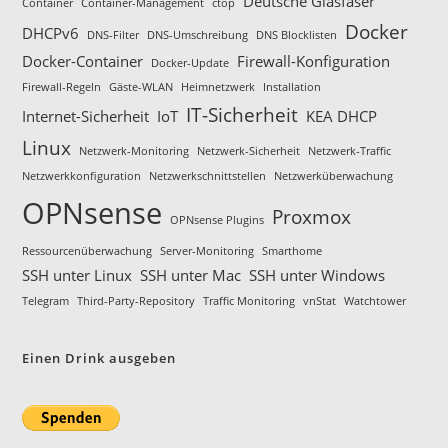
Deutsche Glasfaser
Container
Container-Management
ctop
Docker
DHCPv6
DNS-Filter
DNS-Umschreibung
DNS Blocklisten
Docker-Container
Firewall-Konfiguration
Docker-Update
Firewall-Regeln
Gäste-WLAN
Heimnetzwerk
Installation
IT-Sicherheit
Internet-Sicherheit
IoT
KEA DHCP
Linux
Netzwerk-Monitoring
Netzwerk-Sicherheit
Netzwerk-Traffic
Netzwerkkonfiguration
Netzwerkschnittstellen
Netzwerküberwachung
OPNsense
Proxmox
OPNsense Plugins
Ressourcenüberwachung
Server-Monitoring
Smarthome
SSH unter Linux
SSH unter Mac
SSH unter Windows
Telegram
Third-Party-Repository
Traffic Monitoring
vnStat
Watchtower
Einen Drink ausgeben