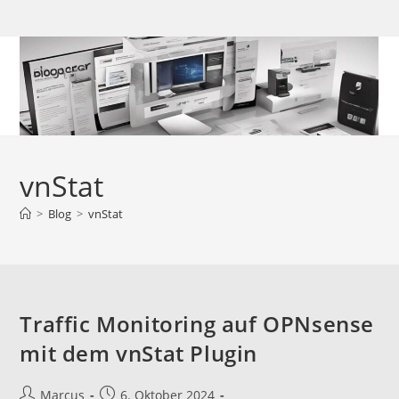
Zum
Inhalt
springen
vnStat
>
Blog
>
vnStat
Traffic Monitoring auf OPNsense
mit dem vnStat Plugin
Beitrags-
Beitrag
Marcus
6. Oktober 2024