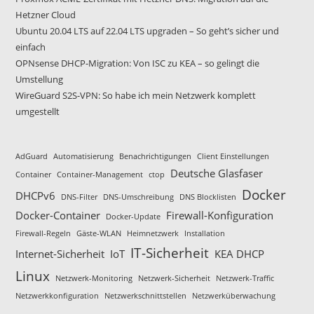
Hetzner Cloud
Ubuntu 20.04 LTS auf 22.04 LTS upgraden – So geht’s sicher und
einfach
OPNsense DHCP-Migration: Von ISC zu KEA – so gelingt die
Umstellung
WireGuard S2S-VPN: So habe ich mein Netzwerk komplett
umgestellt
AdGuard
Automatisierung
Benachrichtigungen
Client Einstellungen
Deutsche Glasfaser
Container
Container-Management
ctop
Docker
DHCPv6
DNS-Filter
DNS-Umschreibung
DNS Blocklisten
Docker-Container
Firewall-Konfiguration
Docker-Update
Firewall-Regeln
Gäste-WLAN
Heimnetzwerk
Installation
IT-Sicherheit
Internet-Sicherheit
IoT
KEA DHCP
Linux
Netzwerk-Monitoring
Netzwerk-Sicherheit
Netzwerk-Traffic
Netzwerkkonfiguration
Netzwerkschnittstellen
Netzwerküberwachung