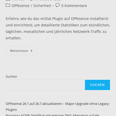
Autor:
veröffentlicht:
Beitrags-
Beitrags-
OPNsense
/
Sicherheit
0 Kommentare
Kategorie:
Kommentare:
Erfahre, wie du das vnStat Plugin auf OPNsense installierst
und einrichtest, um detaillierte Statistiken zum stündlichen,
täglichen, monatlichen und jährlichen Netzwerk-Traffic zu
erhalten.
Traffic
Weiterlesen
Monitoring
Auf
OPNsense
Mit
Dem
VnStat
Plugin
Suchen
SUCHEN
OPNsense 26.1 auf 26.7 aktualisieren – Major-Upgrade ohne Legacy-
Plugins
Proxmox ACME-Zertifikat mit Hetzner DNS: Migration auf die