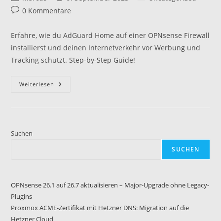
Autor:
veröffentlicht:
Kategorie:
Beitrags-
0 Kommentare
Kommentare:
Erfahre, wie du AdGuard Home auf einer OPNsense Firewall
installierst und deinen Internetverkehr vor Werbung und
Tracking schützt. Step-by-Step Guide!
Installation
Weiterlesen
Von
Adguard
Home
Auf
Der
OPNsense
Firewall
Suchen
SUCHEN
OPNsense 26.1 auf 26.7 aktualisieren – Major-Upgrade ohne Legacy-
Plugins
Proxmox ACME-Zertifikat mit Hetzner DNS: Migration auf die
Hetzner Cloud