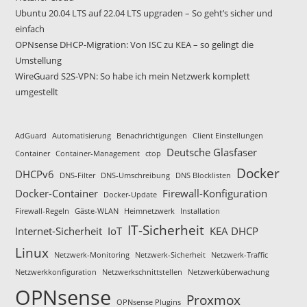
Ubuntu 20.04 LTS auf 22.04 LTS upgraden – So geht’s sicher und
einfach
OPNsense DHCP-Migration: Von ISC zu KEA – so gelingt die
Umstellung
WireGuard S2S-VPN: So habe ich mein Netzwerk komplett
umgestellt
AdGuard
Automatisierung
Benachrichtigungen
Client Einstellungen
Deutsche Glasfaser
Container
Container-Management
ctop
Docker
DHCPv6
DNS-Filter
DNS-Umschreibung
DNS Blocklisten
Docker-Container
Firewall-Konfiguration
Docker-Update
Firewall-Regeln
Gäste-WLAN
Heimnetzwerk
Installation
IT-Sicherheit
Internet-Sicherheit
IoT
KEA DHCP
Linux
Netzwerk-Monitoring
Netzwerk-Sicherheit
Netzwerk-Traffic
Netzwerkkonfiguration
Netzwerkschnittstellen
Netzwerküberwachung
OPNsense
Proxmox
OPNsense Plugins