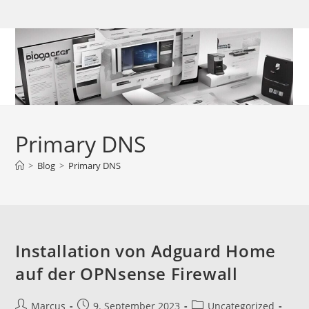
Zum
Inhalt
springen
Primary DNS
>
Blog
>
Primary DNS
Installation von Adguard Home
auf der OPNsense Firewall
Beitrags-
Beitrag
Beitrags-
Marcus
9. September 2023
Uncategorized