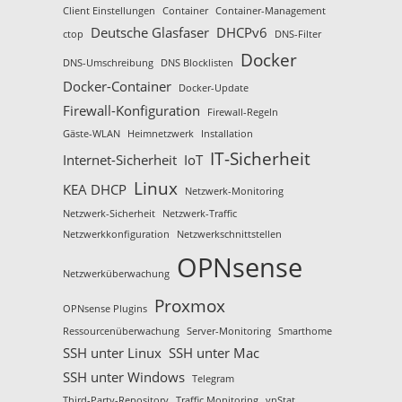
Client Einstellungen
Container
Container-Management
Deutsche Glasfaser
DHCPv6
ctop
DNS-Filter
Docker
DNS-Umschreibung
DNS Blocklisten
Docker-Container
Docker-Update
Firewall-Konfiguration
Firewall-Regeln
Gäste-WLAN
Heimnetzwerk
Installation
IT-Sicherheit
Internet-Sicherheit
IoT
Linux
KEA DHCP
Netzwerk-Monitoring
Netzwerk-Sicherheit
Netzwerk-Traffic
Netzwerkkonfiguration
Netzwerkschnittstellen
OPNsense
Netzwerküberwachung
Proxmox
OPNsense Plugins
Ressourcenüberwachung
Server-Monitoring
Smarthome
SSH unter Linux
SSH unter Mac
SSH unter Windows
Telegram
Third-Party-Repository
Traffic Monitoring
vnStat