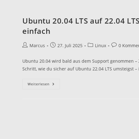
Ubuntu 20.04 LTS auf 22.04 LTS
einfach
Beitrags-
Beitrag
Beitrags-
Beitrags-
Marcus
27. Juli 2025
Linux
0 Kommen
Autor:
veröffentlicht:
Kategorie:
Kommentare
Ubuntu 20.04 wird bald aus dem Support genommen – Zeit
Schritt, wie du sicher auf Ubuntu 22.04 LTS umsteigst 
Ubuntu
Weiterlesen
20.04
LTS
Auf
22.04
LTS
Upgraden
–
So
Geht’s
Sicher
Und
Einfach