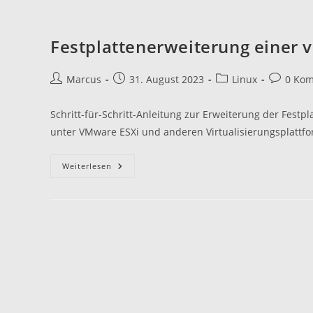
Festplattenerweiterung einer v
Beitrags-
Beitrag
Beitrags-
Beitrags-
Marcus
31. August 2023
Linux
0 Ko
Autor:
veröffentlicht:
Kategorie:
Komment
Schritt-für-Schritt-Anleitung zur Erweiterung der Festpl
unter VMware ESXi und anderen Virtualisierungsplattfo
Festplattenerweiterung
Weiterlesen
Einer
Virtuellen
Linux-
Maschine