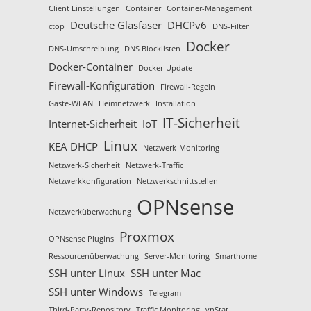
Client Einstellungen
Container
Container-Management
Deutsche Glasfaser
DHCPv6
ctop
DNS-Filter
Docker
DNS-Umschreibung
DNS Blocklisten
Docker-Container
Docker-Update
Firewall-Konfiguration
Firewall-Regeln
Gäste-WLAN
Heimnetzwerk
Installation
IT-Sicherheit
Internet-Sicherheit
IoT
Linux
KEA DHCP
Netzwerk-Monitoring
Netzwerk-Sicherheit
Netzwerk-Traffic
Netzwerkkonfiguration
Netzwerkschnittstellen
OPNsense
Netzwerküberwachung
Proxmox
OPNsense Plugins
Ressourcenüberwachung
Server-Monitoring
Smarthome
SSH unter Linux
SSH unter Mac
SSH unter Windows
Telegram
Third-Party-Repository
Traffic Monitoring
vnStat