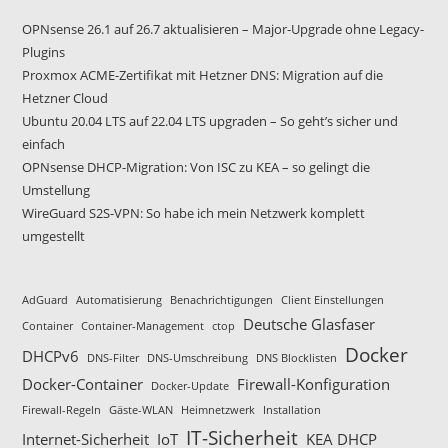
OPNsense 26.1 auf 26.7 aktualisieren – Major-Upgrade ohne Legacy-
Plugins
Proxmox ACME-Zertifikat mit Hetzner DNS: Migration auf die
Hetzner Cloud
Ubuntu 20.04 LTS auf 22.04 LTS upgraden – So geht’s sicher und
einfach
OPNsense DHCP-Migration: Von ISC zu KEA – so gelingt die
Umstellung
WireGuard S2S-VPN: So habe ich mein Netzwerk komplett
umgestellt
AdGuard
Automatisierung
Benachrichtigungen
Client Einstellungen
Deutsche Glasfaser
Container
Container-Management
ctop
Docker
DHCPv6
DNS-Filter
DNS-Umschreibung
DNS Blocklisten
Docker-Container
Firewall-Konfiguration
Docker-Update
Firewall-Regeln
Gäste-WLAN
Heimnetzwerk
Installation
IT-Sicherheit
Internet-Sicherheit
IoT
KEA DHCP