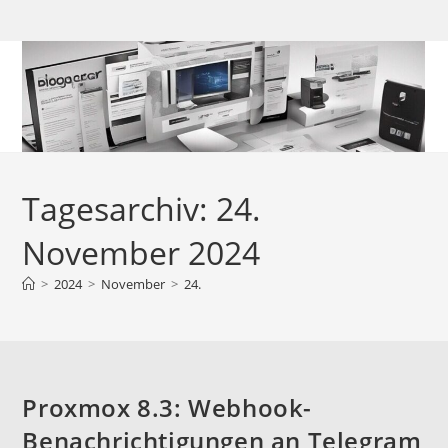
Zum
Inhalt
springen
Tagesarchiv: 24.
November 2024
>
2024
>
November
>
24.
Proxmox 8.3: Webhook-
Benachrichtigungen an Telegram