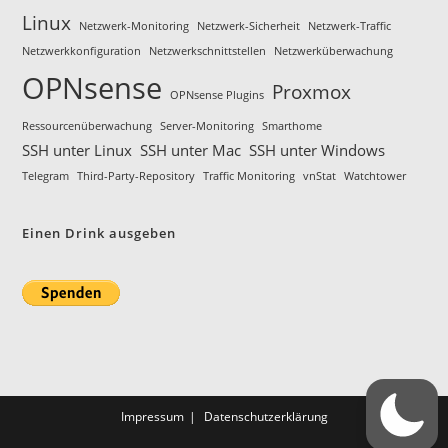
Linux
Netzwerk-Monitoring
Netzwerk-Sicherheit
Netzwerk-Traffic
Netzwerkkonfiguration
Netzwerkschnittstellen
Netzwerküberwachung
OPNsense
Proxmox
OPNsense Plugins
Ressourcenüberwachung
Server-Monitoring
Smarthome
SSH unter Linux
SSH unter Mac
SSH unter Windows
Telegram
Third-Party-Repository
Traffic Monitoring
vnStat
Watchtower
Einen Drink ausgeben
Impressum
Datenschutz­erklärung