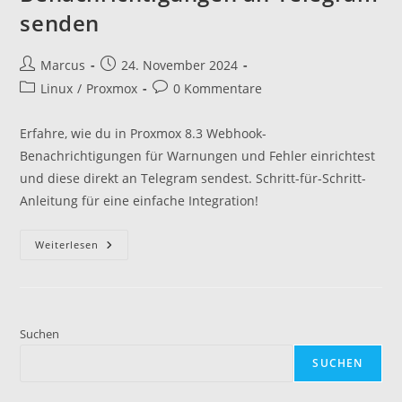
senden
Beitrags-
Beitrag
Marcus
24. November 2024
Autor:
veröffentlicht:
Beitrags-
Beitrags-
Linux
/
Proxmox
0 Kommentare
Kategorie:
Kommentare:
Erfahre, wie du in Proxmox 8.3 Webhook-
Benachrichtigungen für Warnungen und Fehler einrichtest
und diese direkt an Telegram sendest. Schritt-für-Schritt-
Anleitung für eine einfache Integration!
Proxmox
Weiterlesen
8.3:
Webhook-
Benachrichtigungen
An
Telegram
Senden
Suchen
SUCHEN